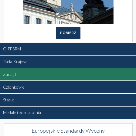
POBIERZ
O PFSRM
Rada Krajowa
Zarząd
Członkowie
Statut
Medale i odznaczenia
Europejskie Standardy Wyceny