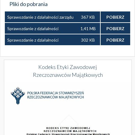
Pliki do pobrania
Sprawozdanie z działalności zarządu
367 KB
POBIERZ
PFSRM za 2025 rok.pdf
Sprawozdanie z działalności
1,41 MB
POBIERZ
Zarządu PFSRM w okresie od
Sprawozdanie z działalności
302 KB
POBIERZ
06.12.2025 r. do 05.03.2026 r.pdf
Zarządu PFSRM w okresie od
06.03.2026 r. do 22.05.2026 r.pdf
Kodeks Etyki Zawodowej
Rzeczoznawców Majątkowych