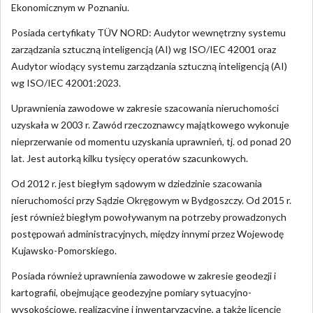
Ekonomicznym w Poznaniu.
Posiada certyfikaty TÜV NORD: Audytor wewnętrzny systemu
zarządzania sztuczną inteligencją (AI) wg ISO/IEC 42001 oraz
Audytor wiodący systemu zarządzania sztuczną inteligencją (AI)
wg ISO/IEC 42001:2023.
Uprawnienia zawodowe w zakresie szacowania nieruchomości
uzyskała w 2003 r. Zawód rzeczoznawcy majątkowego wykonuje
nieprzerwanie od momentu uzyskania uprawnień, tj. od ponad 20
lat. Jest autorką kilku tysięcy operatów szacunkowych.
Od 2012 r. jest biegłym sądowym w dziedzinie szacowania
nieruchomości przy Sądzie Okręgowym w Bydgoszczy. Od 2015 r.
jest również biegłym powoływanym na potrzeby prowadzonych
postępowań administracyjnych, między innymi przez Wojewodę
Kujawsko-Pomorskiego.
Posiada również uprawnienia zawodowe w zakresie geodezji i
kartografii, obejmujące geodezyjne pomiary sytuacyjno-
wysokościowe, realizacyjne i inwentaryzacyjne, a także licencję