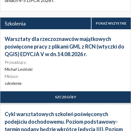
dniach 4-5 LIPCA 2026 r.
Szkolenia
POKAŻ WSZYSTKIE
Warsztaty dla rzeczoznawców majątkowych
poświęcone pracy z plikami GML z RCN (wtyczki do
QGIS) EDYCJA V w dn.14.08.2026 r.
Prowadzący:
Michał Lesiński
Miejsce:
szkolenie
SZCZEGÓŁY
Cykl warsztatowych szkoleń poświęconych
podejściu dochodowemu. Poziom podstawowy-
termin podany będzie wkrótce (edycja III), Poziom