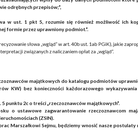
wie odrębnych przepisów;”,
 w ust. 1 pkt 5, rozumie się również możliwość ich ko
nej formie przez uprawniony podmiot.”.
recyzowanie słowa „wgląd” w art. 40b ust. 1ab PGiK), jakie zap
terpretacji związanych z naliczaniem opłat za „wgląd”.
 rzeczoznawców majątkowych do katalogu podmiotów uprawn
ów KW) bez konieczności każdorazowego wykazywania 
. 5 punktu 2c o treści „rzeczoznawców majątkowych”.
niosku o ustawowe zagwarantowanie rzeczoznawcom ma
ieruchomościach (ZSIN).
 prac Marszałkowi Sejmu, będziemy wnosić nasze postulaty 