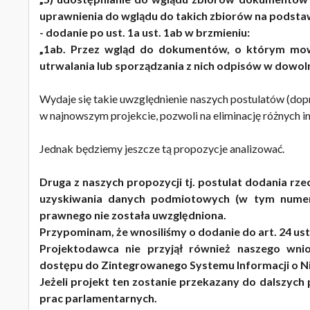
uprawnienia do wglądu do takich zbiorów na podsta
- dodanie po ust. 1a ust. 1ab w brzmieniu:
„1ab. Przez wgląd do dokumentów, o którym mowa
utrwalania lub sporządzania z nich odpisów w dowol
Wydaje się takie uwzględnienie naszych postulatów (dop
w najnowszym projekcie, pozwoli na eliminację różnych in
Jednak będziemy jeszcze tą propozycje analizować.
Druga z naszych propozycji tj. postulat dodania
uzyskiwania danych podmiotowych (w tym numer
prawnego nie została uwzględniona.
Przypominam, że wnosiliśmy o dodanie do art. 24 ust
Projektodawca nie przyjął również naszego w
dostępu do Zintegrowanego Systemu Informacji o N
Jeżeli projekt ten zostanie przekazany do dalszych
prac parlamentarnych.