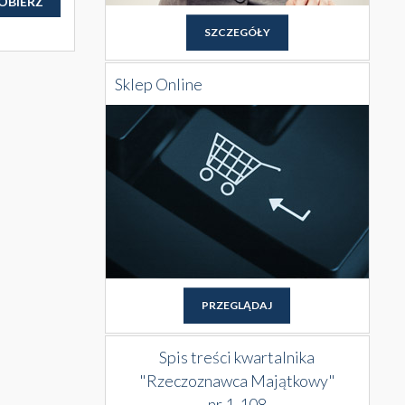
OBIERZ
SZCZEGÓŁY
Sklep Online
PRZEGLĄDAJ
Spis treści kwartalnika
"Rzeczoznawca Majątkowy"
nr 1-108