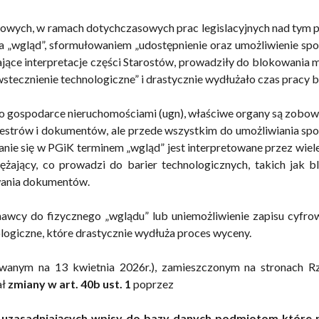
wych, w ramach dotychczasowych prac legislacyjnych nad tym p
wa „wgląd”, sformułowaniem „udostępnienie oraz umożliwienie sp
jące interpretacje części Starostów, prowadziły do blokowania 
tecznienie technologiczne” i drastycznie wydłużało czas pracy b
 r. o gospodarce nieruchomościami (ugn), właściwe organy są zobow
strów i dokumentów, ale przede wszystkim do umożliwiania spo
ie się w PGiK terminem „wgląd” jest interpretowane przez wie
żający, co prowadzi do barier technologicznych, takich jak b
wania dokumentów.
nawcy do fizycznego „wglądu” lub uniemożliwienie zapisu cyfr
logiczne, które drastycznie wydłuża proces wyceny.
owanym na 13 kwietnia 2026r.), zamieszczonym na stronach 
ał
zmiany w art. 40b ust. 1
poprzez
uzasadniających wpisy do bazy danych podmiotom które 