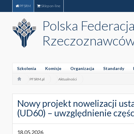
PFSRM
Sklep on-line
Polska Federacj
Rzeczoznawców
Szkolenia
Komisje
Organizacja
Standardy
PFSRM.pl
Aktualności
Nowy projekt nowelizacji ust
(UD60) – uwzględnienie częś
18.05.2026