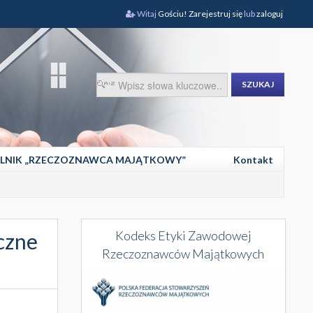
Witaj
Gościu!
Zarejestruj się
lub
zaloguj
SZUKAJ
LNIK „RZECZOZNAWCA MAJĄTKOWY”
Kontakt
Kodeks Etyki Zawodowej
czne
Rzeczoznawców Majątkowych