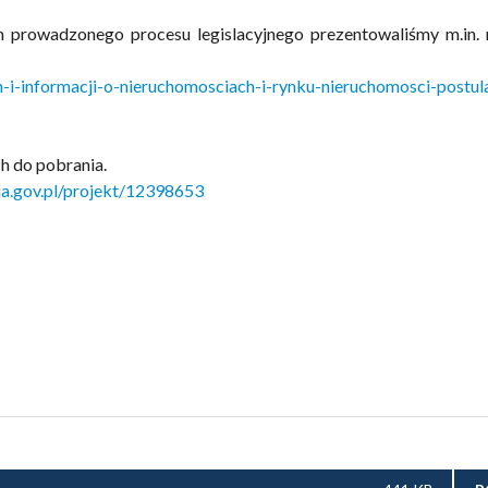
 prowadzonego procesu legislacyjnego prezentowaliśmy m.in. n
h-i-informacji-o-nieruchomosciach-i-rynku-nieruchomosci-postul
h do pobrania.
cja.gov.pl/projekt/12398653