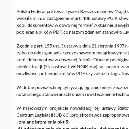
Polska Federacja Stowarzyszeń Rzeczoznawców Majątko
wnosiła m.in. o zastąpienie w art. 40b ustawy PGiK sło
kopii dokumentów w dowolnej formie”. Aktualnie, zawęża
pobierania plików PDF, co naszym zdaniem stanowiło „uws
Zgodnie z art. 155 ust. 3 ustawy z dnia 21 sierpnia 1997
tylko do udostępniania rzeczoznawcom majątkowym reje
kopii dokumentów w dowolnej formie. Obecne posługiwan
administracji (Starostów i WINGiK-ów) w sposób zawę
możliwości pobierania plików PDF czy zakaz fotografo
W dobie powszechnej cyfryzacji, ograniczenie rzeczoz
notarialnego stanowi anachronizm i uwstecznienie techno
W najnowszym projekcie nowelizacji tej ustawy (dat
Centrum Legislacji (UD 60), projektodawca zaproponow
- zmianę brzmienia pkt 5:
„5) udostępnianie do wglądu zbiorów dokumentów 