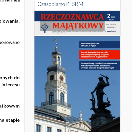
Czasopismo PFSRM
piowania,
roponowano
ionych do
interesu
jątkowym
na etapie