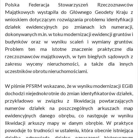
Polska Federacja Stowarzyszeń Rzeczoznawców
Majątkowych wystąpiła do Głównego Geodety Kraju z
wnioskiem dotyczącym rozwiązania problemu identyfikacji
działek ewidencyjnych po zmianach ich numeracji,
dokonywanych m.in. w toku modernizacji ewidencji gruntów i
budynków oraz w wyniku scaleń i wymiany gruntów.
Problem ten ma istotne znaczenie praktyczne dla
rzeczoznawców majątkowych, w tym biegłych sądowych z
zakresu wyceny nieruchomości, a także dla innych
uczestników obrotu nieruchomościami.
W piśmie PFSRM wskazano, że w wyniku modernizacji EGiB
dochodzi niejednokrotnie do zmian identyfikatorów działek,
przykładowo w związku z likwidacją powtarzających
numerów działek na poszczególnych arkuszach map
ewidencyjnych danego obrębu, co następuje w wyniku
likwidacji arkuszy mapy w danym obrębie. W praktyce
powoduje to trudności w ustaleniu, która obecnie istniejąca
działka odpowiada działce oznaczonej historycznym