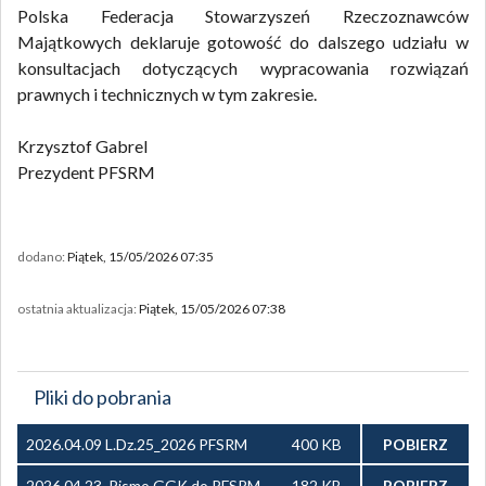
Polska Federacja Stowarzyszeń Rzeczoznawców
Majątkowych deklaruje gotowość do dalszego udziału w
konsultacjach dotyczących wypracowania rozwiązań
prawnych i technicznych w tym zakresie.
Krzysztof Gabrel
Prezydent PFSRM
dodano:
Piątek, 15/05/2026 07:35
ostatnia aktualizacja:
Piątek, 15/05/2026 07:38
Pliki do pobrania
2026.04.09 L.Dz.25_2026 PFSRM
400 KB
POBIERZ
do GGK_postulat związany z
2026.04.23_Pismo GGK do PFSRM
182 KB
POBIERZ