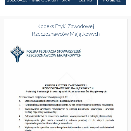
modernizacją EGiB.pdf
dot. upublicznienia zmian danych
ewidencyjnych.pdf
Kodeks Etyki Zawodowej
Rzeczoznawców Majątkowych