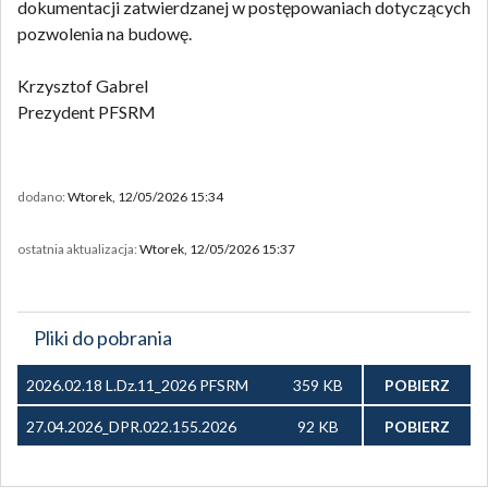
dokumentacji zatwierdzanej w postępowaniach dotyczących
pozwolenia na budowę.
Krzysztof Gabrel
Prezydent PFSRM
dodano:
Wtorek, 12/05/2026 15:34
ostatnia aktualizacja:
Wtorek, 12/05/2026 15:37
Pliki do pobrania
2026.02.18 L.Dz.11_2026 PFSRM
359 KB
POBIERZ
do GINB_art 155 UGN.pdf
27.04.2026_DPR.022.155.2026
92 KB
POBIERZ
GINB do PFSRM.pdf