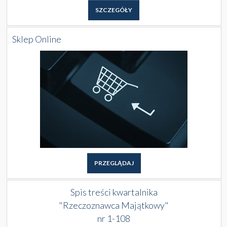
SZCZEGÓŁY
Sklep Online
PRZEGLĄDAJ
Spis treści kwartalnika
"Rzeczoznawca Majątkowy"
nr 1-108