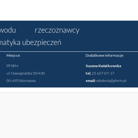
wodu rzeczoznawcy
matyka ubezpieczeń
Miejsce:
Dodatkowe informacje:
PFSRM
Suzana Kwiatkowska
ul. Nowogrodzka 50/430
tel.
22 627-07-17
00-695 Warszawa
email:
szkolenia@pfsrm.pl