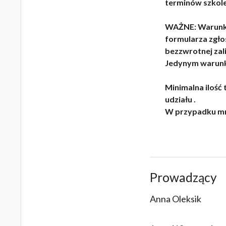
terminów szkole
WAŻNE: Warunkie
formularza zgło
bezzwrotnej zal
Jedynym warunki
Minimalna ilość 
udziału .
W przypadku mni
Prowadzący
Anna Oleksik