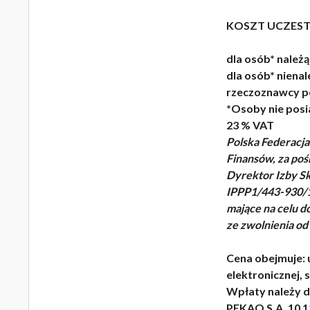
KOSZT UCZEST
dla osób* należ
dla osób* niena
rzeczoznawcy po
*Osoby nie pos
23 % VAT
Polska Federacj
Finansów, za po
Dyrektor Izby Sk
IPPP1/443-930/14
mające na celu 
ze zwolnienia od
Cena obejmuje: 
elektronicznej,
Wpłaty należy 
PEKAO S.A. 10 1