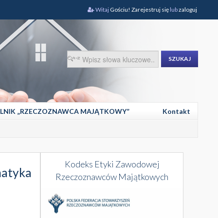
Witaj
Gościu!
Zarejestruj się
lub
zaloguj
SZUKAJ
LNIK „RZECZOZNAWCA MAJĄTKOWY”
Kontakt
Kodeks Etyki Zawodowej
atyka
Rzeczoznawców Majątkowych