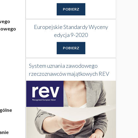
POBIERZ
wego
Europejskie Standardy Wyceny
tkowego
edycja 9-2020
POBIERZ
System uznania zawodowego
rzeczoznawców majątkowych REV
gólne
anie