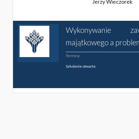
Jerzy Wieczorek
Wykonywanie za
majątkowego a proble
Terminy:
Szkolenie otwarte