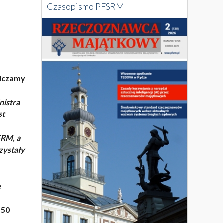
Czasopismo PFSRM
liczamy
nistra
st
SRM, a
zystały
e
 50