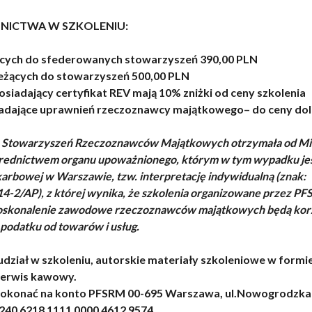
NICTWA W SZKOLENIU:
ących do sfederowanych stowarzyszeń 390,00 PLN
leżących do stowarzyszeń 500,00 PLN
siadający certyfikat REV mają 10% zniżki od ceny szkolenia
iadające uprawnień rzeczoznawcy majątkowego– do ceny do
a Stowarzyszeń Rzeczoznawców Majątkowych otrzymała od Mi
średnictwem organu upoważnionego, którym w tym wypadku je
arbowej w Warszawie, tzw. interpretację indywidualną (znak:
-2/AP), z której wynika, że szkolenia organizowane przez PF
doskonalenie zawodowe rzeczoznawców majątkowych będą kor
 podatku od towarów i usług.
udział w szkoleniu, autorskie materiały szkoleniowe w formi
 serwis kawowy.
dokonać na konto PFSRM 00-695 Warszawa, ul.Nowogrodzka
240 6218 1111 0000 4612 9574