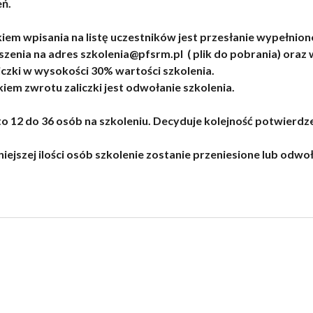
ń.
m wpisania na listę uczestników jest przesłanie wypełnio
szenia na adres szkolenia@pfsrm.pl ( plik do pobrania) oraz
iczki w wysokości 30% wartości szkolenia.
em zwrotu zaliczki jest odwołanie szkolenia.
to 12 do 36 osób na szkoleniu. Decyduje kolejność potwierdz
ejszej ilości osób szkolenie zostanie przeniesione lub odwo