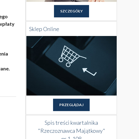
SZCZEGÓŁY
nego
 wpłaty
Sklep Online
enia
łane.
PRZEGLĄDAJ
Spis treści kwartalnika
"Rzeczoznawca Majątkowy"
nr 1-108