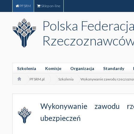
PFSRM
Sklep on-line
Polska Federacj
Rzeczoznawców
Szkolenia
Komisje
Organizacja
Standardy
PFSRM.pl
Szkolenia
Wykonywanie zawodu rzeczoznawc
Wykonywanie zawodu rz
ubezpieczeń