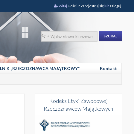
Witaj
Gościu!
Zarejestruj się
lub
zaloguj
SZUKAJ
LNIK „RZECZOZNAWCA MAJĄTKOWY”
Kontakt
Kodeks Etyki Zawodowej
Rzeczoznawców Majątkowych