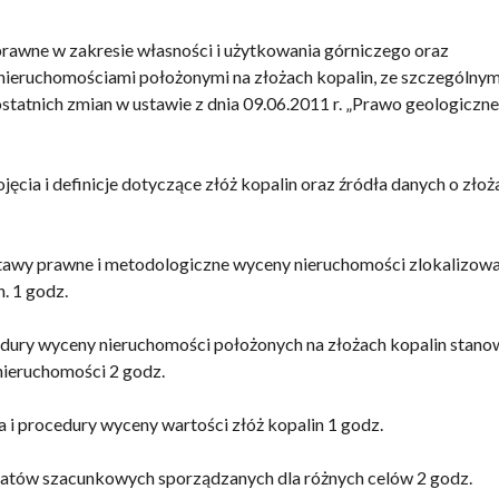
prawne w zakresie własności i użytkowania górniczego oraz
ieruchomościami położonymi na złożach kopalin, ze szczególny
tatnich zmian w ustawie z dnia 09.06.2011 r. „Prawo geologiczne 
ęcia i definicje dotyczące złóż kopalin oraz źródła danych o złoż
stawy prawne i metodologiczne wyceny nieruchomości zlokalizow
n. 1 godz.
edury wyceny nieruchomości położonych na złożach kopalin stano
nieruchomości 2 godz.
 i procedury wyceny wartości złóż kopalin 1 godz.
ratów szacunkowych sporządzanych dla różnych celów 2 godz.