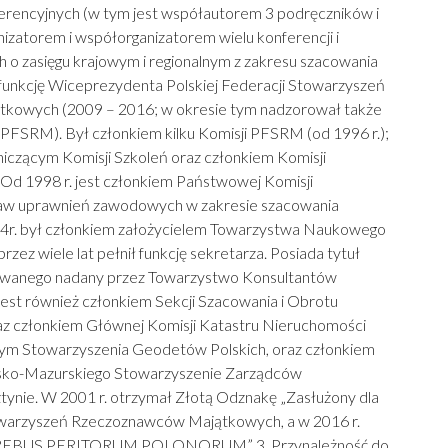
erencyjnych (w tym jest współautorem 3 podręczników i
nizatorem i współorganizatorem wielu konferencji i
o zasięgu krajowym i regionalnym z zakresu szacowania
 funkcję Wiceprezydenta Polskiej Federacji Stowarzyszeń
kowych (2009 – 2016; w okresie tym nadzorował także
 PFSRM). Był członkiem kilku Komisji PFSRM (od 1996 r.);
iczącym Komisji Szkoleń oraz członkiem Komisji
Od 1998 r. jest członkiem Państwowej Komisji
praw uprawnień zawodowych w zakresie szacowania
4r. był członkiem założycielem Towarzystwa Naukowego
rzez wiele lat pełnił funkcję sekretarza. Posiada tytuł
owanego nadany przez Towarzystwo Konsultantów
 Jest również członkiem Sekcji Szacowania i Obrotu
z członkiem Głównej Komisji Katastru Nieruchomości
ym Stowarzyszenia Geodetów Polskich, oraz członkiem
sko-Mazurskiego Stowarzyszenie Zarządców
ynie. W 2001 r. otrzymał Złotą Odznakę „Zasłużony dla
towarzyszeń Rzeczoznawców Majątkowych, a w 2016 r.
REBUS PERITORUM POLONORUM” 3. Przynależność do