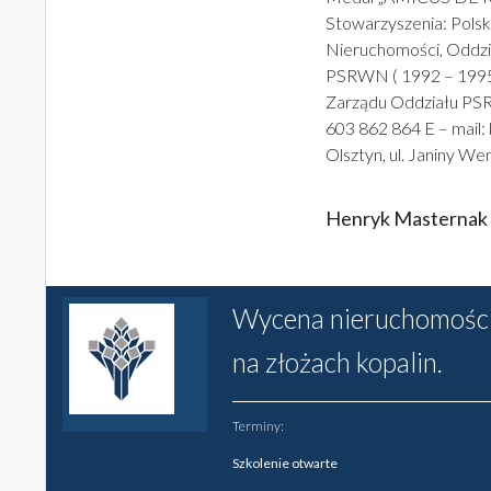
Stowarzyszenia: Pol
Nieruchomości, Oddzi
PSRWN ( 1992 – 1995 
Zarządu Oddziału PSRW
603 862 864 E – mail
Olsztyn, ul. Janiny We
Henryk Masternak
Wycena nieruchomości
na złożach kopalin.
Terminy:
Szkolenie otwarte