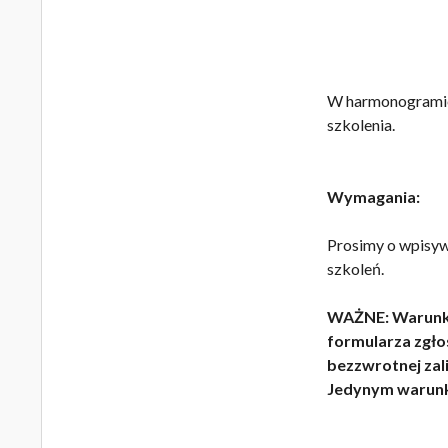
Czas trw
W harmonogramie
szkolenia.
Wymagania:
Prosimy o wpisyw
szkoleń.
WAŻNE: Warunkie
formularza zgło
bezzwrotnej zal
Jedynym warunki