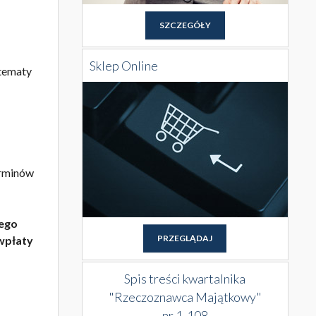
SZCZEGÓŁY
Sklep Online
tematy
erminów
nego
PRZEGLĄDAJ
 wpłaty
Spis treści kwartalnika
"Rzeczoznawca Majątkowy"
nr 1-108