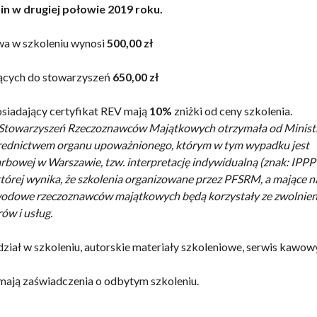
n w drugiej połowie 2019 roku.
wa w szkoleniu wynosi
500,00 zł
żących do stowarzyszeń
650,00 zł
iadający certyfikat REV mają
10%
zniżki od ceny szkolenia.
 Stowarzyszeń Rzeczoznawców Majątkowych otrzymała od Minist
rednictwem organu upoważnionego, którym w tym wypadku jest
arbowej w Warszawie, tzw. interpretację indywidualną (znak: IPP
tórej wynika, że szkolenia organizowane przez PFSRM, a mające n
odowe rzeczoznawców majątkowych będą korzystały ze zwolnien
ów i usług.
ział w szkoleniu, autorskie materiały szkoleniowe, serwis kawowy
mają zaświadczenia o odbytym szkoleniu.