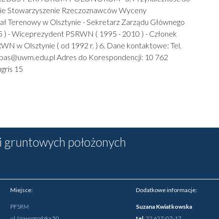
skie Stowarzyszenie Rzeczoznawców Wyceny
ał Terenowy w Olsztynie - Sekretarz Zarządu Głównego
) - Wiceprezydent PSRWN ( 1995 - 2010 ) - Członek
N w Olsztynie ( od 1992 r. ) 6. Dane kontaktowe: Tel.
: bas@uwm.edu.pl Adres do Korespondencji: 10 762
ngris 15
 gruntowych położonych
Miejsce:
Dodatkowe informacje:
PFSRM
Suzana Kwiatkowska
ul. Nowogrodzka 50
tel.
22 627-07-17