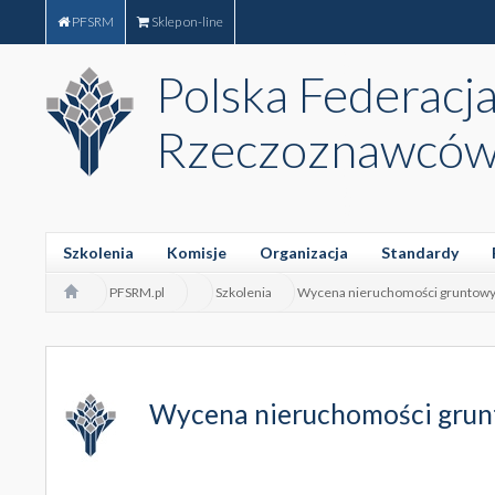
PFSRM
Sklep on-line
Polska Federacj
Rzeczoznawców
Szkolenia
Komisje
Organizacja
Standardy
PFSRM.pl
Szkolenia
Wycena nieruchomości gruntowyc
Wycena nieruchomości grunt