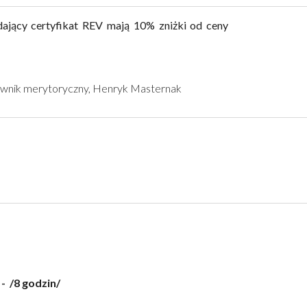
ający certyfikat REV mają 10% zniżki od ceny
rownik merytoryczny, Henryk Masternak
 /8 godzin/