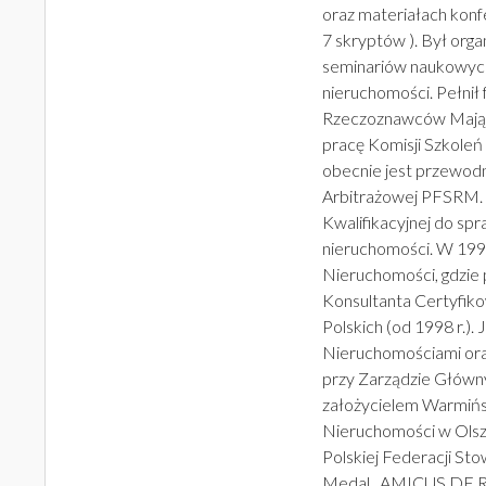
oraz materiałach konf
7 skryptów ). Był orga
seminariów naukowych 
nieruchomości. Pełnił
Rzeczoznawców Mająt
pracę Komisji Szkoleń
obecnie jest przewodn
Arbitrażowej PFSRM. 
Kwalifikacyjnej do s
nieruchomości. W 199
Nieruchomości, gdzie p
Konsultanta Certyfik
Polskich (od 1998 r.).
Nieruchomościami ora
przy Zarządzie Główn
założycielem Warmiń
Nieruchomości w Olszt
Polskiej Federacji S
Medal „AMICUS DE 