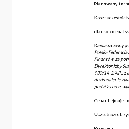
Planowany termi
Koszt uczestnict
dla osób nienale
Rzeczoznawcy pos
Polska Federacja
Finansów, za poś
Dyrektor Izby Sk
930/14-2/AP), z k
doskonalenie zaw
podatku od towar
Cena obejmuje: ud
Uczestnicy otrzy
Program: