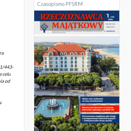
Czasopismo PFSRM
ra
P1/443-
a celu
ia od
.