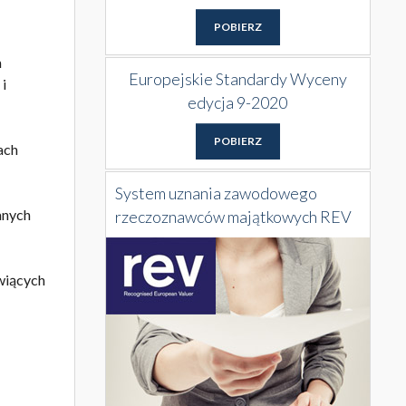
POBIERZ
m
Europejskie Standardy Wyceny
i
edycja 9-2020
POBIERZ
ach
System uznania zawodowego
anych
rzeczoznawców majątkowych REV
wiących