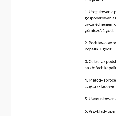
1. Uregulowania 
gospodarowania n
uwzględnieniem os
górnicze”. 1 godz.
2. Podstawowe poj
kopalin. 1 godz.
3. Cele oraz pod
na złożach kopali
4. Metody i proc
części składowe 
5. Uwarunkowania
6. Przykłady ope