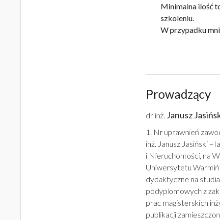
Minimalna ilość t
szkoleniu.
W przypadku mniej
Prowadzący
Janusz Jasińs
dr inż.
1. Nr uprawnień zawo
inż. Janusz Jasiński – 
i Nieruchomości, na Wy
Uniwersytetu Warmińs
dydaktyczne na studia
podyplomowych z zak
prac magisterskich in
publikacji zamieszcz