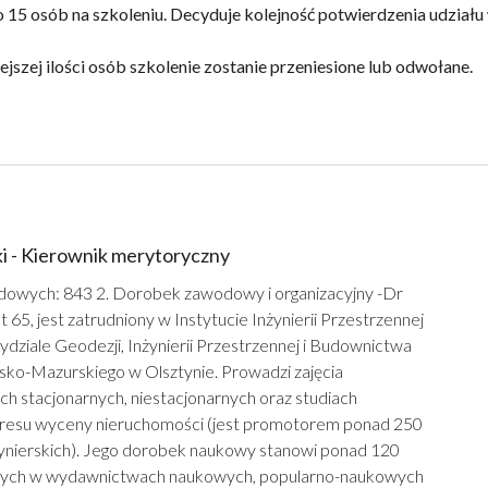
o 15 osób na szkoleniu. Decyduje kolejność potwierdzenia udziału
szej ilości osób szkolenie zostanie przeniesione lub odwołane.
ki - Kierownik merytoryczny
dowych: 843 2. Dorobek zawodowy i organizacyjny -Dr
lat 65, jest zatrudniony w Instytucie Inżynierii Przestrzennej
dziale Geodezji, Inżynierii Przestrzennej i Budownictwa
ko-Mazurskiego w Olsztynie. Prowadzi zajęcia
ch stacjonarnych, niestacjonarnych oraz studiach
resu wyceny nieruchomości (jest promotorem ponad 250
żynierskich). Jego dorobek naukowy stanowi ponad 120
onych w wydawnictwach naukowych, popularno-naukowych