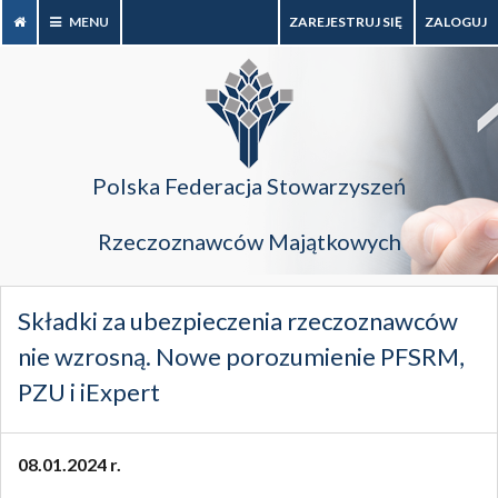
MENU
ZAREJESTRUJ SIĘ
ZALOGUJ
Polska Federacja Stowarzyszeń
Rzeczoznawców Majątkowych
Składki za ubezpieczenia rzeczoznawców
nie wzrosną. Nowe porozumienie PFSRM,
PZU i iExpert
08.01.2024 r.