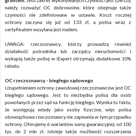
gruntem.
Jeśli zakres wykonywanych czynności jest szerszy,
należy rozważyć OC dobrowolne, które obejmuje także
czynności nie zdefiniowane w ustawie. Koszt rocznej
ochrony zaczyna się już od 133 zł, a polisa wraz z
certyfikatem wysyłana jest mailem.
UWAGA: rzeczoznawcy, którzy prowadzą również
działalność pośrednika lub zarządcy nieruchomości i
wykupią także polisę w iExpert otrzymają dodatkowe 10%
rabatu.
OC rzeczoznawcy - biegłego sądowego
Uzupełnieniem ochrony zawodowej rzeczoznawców jest OC
biegłego sądowego. Jest to niezbędna polisa dla osób
powołanych przez sąd na funkcję biegłego. Wynika to faktu,
że występują wtedy jako osoby fizyczne, więc polisa
obowiązkowa rzeczoznawcy nie zapewnia w tym przypadku
ochrony. Oferujemy 6 wariantów sumy gwarancyjnej: od 100
tys. do 2 mln zł. Istnieje także możliwość rozszerzenia