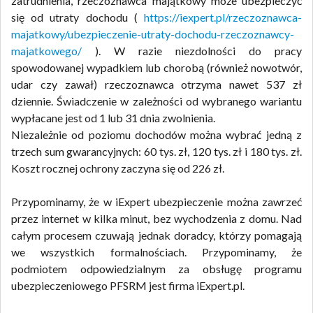
zatrudnienia, rzeczoznawca majątkowy może ubezpieczyć
się od utraty dochodu (
https://iexpert.pl/rzeczoznawca-
majatkowy/ubezpieczenie-utraty-dochodu-rzeczoznawcy-
majatkowego/
). W razie niezdolności do pracy
spowodowanej wypadkiem lub chorobą (również nowotwór,
udar czy zawał) rzeczoznawca otrzyma nawet 537 zł
dziennie. Świadczenie w zależności od wybranego wariantu
wypłacane jest od 1 lub 31 dnia zwolnienia.
Niezależnie od poziomu dochodów można wybrać jedną z
trzech sum gwarancyjnych: 60 tys. zł, 120 tys. zł i 180 tys. zł.
Koszt rocznej ochrony zaczyna się od 226 zł.
Przypominamy, że w iExpert ubezpieczenie można zawrzeć
przez internet w kilka minut, bez wychodzenia z domu. Nad
całym procesem czuwają jednak doradcy, którzy pomagają
we wszystkich formalnościach. Przypominamy, że
podmiotem odpowiedzialnym za obsługę programu
ubezpieczeniowego PFSRM jest firma iExpert.pl.