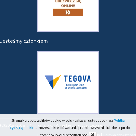
Jesteśmy członkiem
Strona korzysta z plików cookie w celu realizacji usług zgodnie z
Politką
(C) 2016 - 2026
NOT Informatyka
| Wszelkie prawa zastrzeżone
dotyczącą cookies
. Mozesz określić warunki przechowywania lub dostepu do
|
|
cookie w Twojej przeglądarce.
Polityka cookies
Warunki korzystania
Polityka prywatności