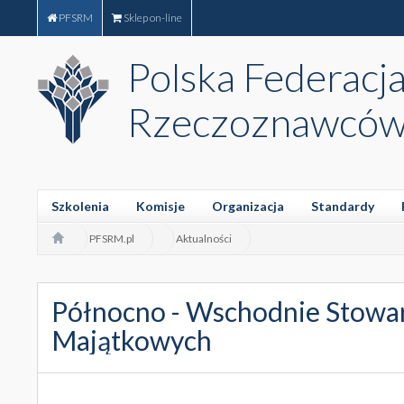
PFSRM
Sklep on-line
Polska Federacj
Rzeczoznawców
Szkolenia
Komisje
Organizacja
Standardy
PFSRM.pl
Aktualności
Północno - Wschodnie Stowa
Majątkowych