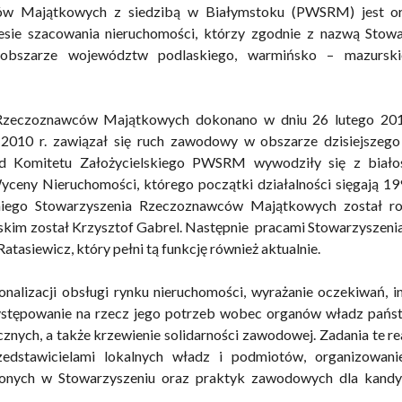
ów Majątkowych z siedzibą w Białymstoku (PWSRM) jest or
sie szacowania nieruchomości, którzy zgodnie z nazwą Stowa
a obszarze województw podlaskiego, warmińsko – mazursk
 Rzeczoznawców Majątkowych dokonano w dniu 26 lutego 201
2010 r. zawiązał się ruch zawodowy w obszarze dzisiejszego 
d Komitetu Założycielskiego PWSRM wywodziły się z biało
eny Nieruchomości, którego początki działalności sięgają 199
niego Stowarzyszenia Rzeczoznawców Majątkowych został ro
kim został Krzysztof Gabrel. Następnie pracami Stowarzyszeni
tasiewicz, który pełni tą funkcję również aktualnie.
lizacji obsługi rynku nieruchomości, wyrażanie oczekiwań, in
stępowanie na rzecz jego potrzeb wobec organów władz pańs
znych, a także krzewienie solidarności zawodowej. Zadania te r
edstawicielami lokalnych władz i podmiotów, organizowani
ionych w Stowarzyszeniu oraz praktyk zawodowych dla kand