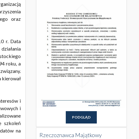
ganizacją
rzyszenia
iego oraz
0 r. Data
działania
stockiego
4 roku, a
związany.
a kierował
teresów i
twowych i
ealizowane
PODGLĄD
e szkoleń
ydatów na
Rzeczoznawca Majątkowy