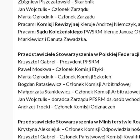
Zbigniew Piszczatowski – Skarbnik
Jan Wojczulis – Członek Zarządu
Marta Ogrodnik – Członek Zarządu
Pracami
Komisji Rewizyjnej
kieruje Andrzej Niemczyk, 
Pracami
Sądu Koleżeńskiego
PWSRM kieruje Janusz Obr
Markiewicz i Danuta Zawadzka.
Przedstawiciele Stowarzyszenia w Polskiej Federa
Krzysztof Gabrel – Prezydent PFSRM
Paweł Moskwa – Członek Komisji Etyki
Marta Ogrodnik – Członek Komisji Szkoleń
Bogdan Ratasiewicz – Członek Komisji Arbitrażowej
Małgorzata Stankiewicz – Członek Komisji Arbitrażowej
Jan Wojczulis – doradca Zarządu PFSRM ds. osób wch
Andrzej Trocki – Członek Komisji Odznaczeń
Przedstawiciele Stowarzyszenia w Ministerstwie Roz
Krystyna Aleksiejuk – Członek Komisji Odpowiedzialno
Krzysztof Gabrel – Członek Państwowej Komisji Kwalifi