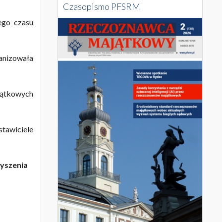
Czasopismo PFSRM
ego czasu
anizowała
ątkowych
awiciele
zyszenia