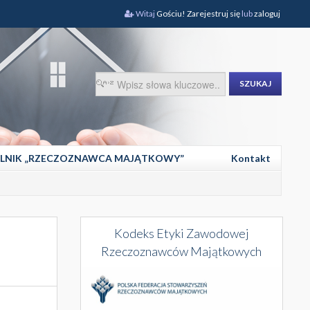
Witaj
Gościu!
Zarejestruj się
lub
zaloguj
SZUKAJ
LNIK „RZECZOZNAWCA MAJĄTKOWY”
Kontakt
Kodeks Etyki Zawodowej
Rzeczoznawców Majątkowych