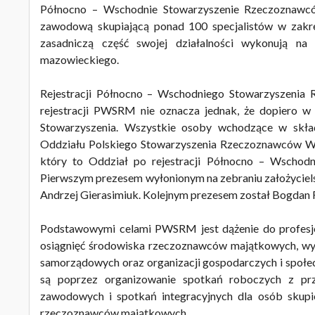
Północno – Wschodnie Stowarzyszenie Rzeczoznawc
zawodową skupiającą ponad 100 specjalistów w zakre
zasadniczą część swojej działalności wykonują n
mazowieckiego.
Rejestracji Północno – Wschodniego Stowarzyszenia
rejestracji PWSRM nie oznacza jednak, że dopiero w 
Stowarzyszenia. Wszystkie osoby wchodzące w skła
Oddziału Polskiego Stowarzyszenia Rzeczoznawców Wyc
który to Oddział po rejestracji Północno – Wschod
Pierwszym prezesem wyłonionym na zebraniu założyciels
Andrzej Gierasimiuk. Kolejnym prezesem został Bogdan Ra
Podstawowymi celami PWSRM jest dążenie do profesjona
osiągnięć środowiska rzeczoznawców majątkowych, wy
samorządowych oraz organizacji gospodarczych i społec
są poprzez organizowanie spotkań roboczych z prz
zawodowych i spotkań integracyjnych dla osób skup
rzeczoznawców majątkowych.