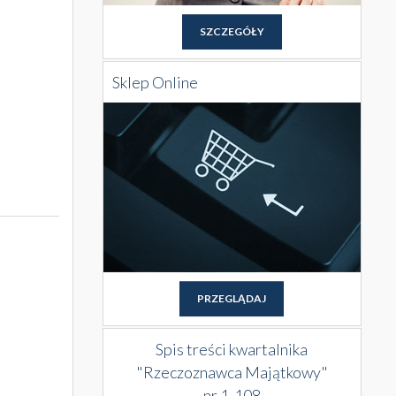
SZCZEGÓŁY
Sklep Online
PRZEGLĄDAJ
Spis treści kwartalnika
"Rzeczoznawca Majątkowy"
nr 1-108