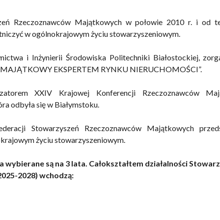
szeń Rzeczoznawców Majątkowych w połowie 2010 r. i od t
estniczyć w ogólnokrajowym życiu stowarzyszeniowym.
a i Inżynierii Środowiska Politechniki Białostockiej, zorg
AWCA MAJĄTKOWY EKSPERTEM RYNKU NIERUCHOMOŚCI”.
zatorem XXIV Krajowej Konferencji Rzeczoznawców Maj
dbyła się w Białymstoku.
eracji Stowarzyszeń Rzeczoznawców Majątkowych przedst
lnokrajowym życiu stowarzyszeniowym.
ybierane są na 3 lata. Całokształtem działalności Stowar
 2025-2028) wchodzą: