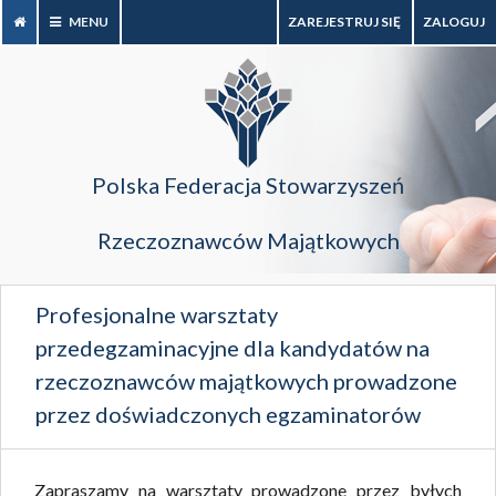
MENU
ZAREJESTRUJ SIĘ
ZALOGUJ
Polska Federacja Stowarzyszeń
Rzeczoznawców Majątkowych
Profesjonalne warsztaty
przedegzaminacyjne dla kandydatów na
rzeczoznawców majątkowych prowadzone
przez doświadczonych egzaminatorów
Państwowej Komisji Kwalifikacyjnej w
dniach 02-03.09.2026 r.
Zapraszamy na warsztaty prowadzone przez byłych