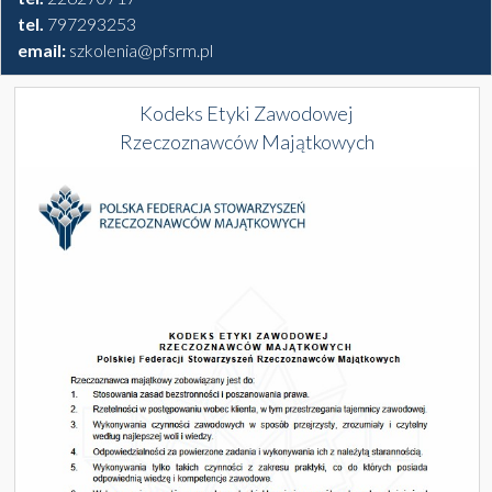
tel.
797293253
email:
szkolenia@pfsrm.pl
Kodeks Etyki Zawodowej
Rzeczoznawców Majątkowych