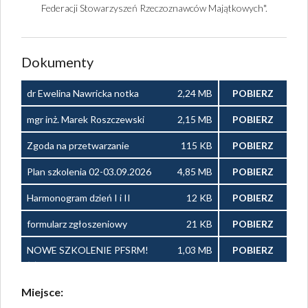
Federacji Stowarzyszeń Rzeczoznawców Majątkowych".
Dokumenty
dr Ewelina Nawricka notka
2,24 MB
POBIERZ
biograficzna.png
mgr inż. Marek Roszczewski
2,15 MB
POBIERZ
notka biograficzna.png
Zgoda na przetwarzanie
115 KB
POBIERZ
danych-10-1.pdf
Plan szkolenia 02-03.09.2026
4,85 MB
POBIERZ
r.docx
Harmonogram dzień I i II
12 KB
POBIERZ
szkolenie 02-03.09.2026
formularz zgłoszeniowy
21 KB
POBIERZ
r.docx
profesjonalne warsztaty
NOWE SZKOLENIE PFSRM!
1,03 MB
POBIERZ
przedegzaminacyjne 02-
(1).png
03..09.2026 r..docx
Miejsce: